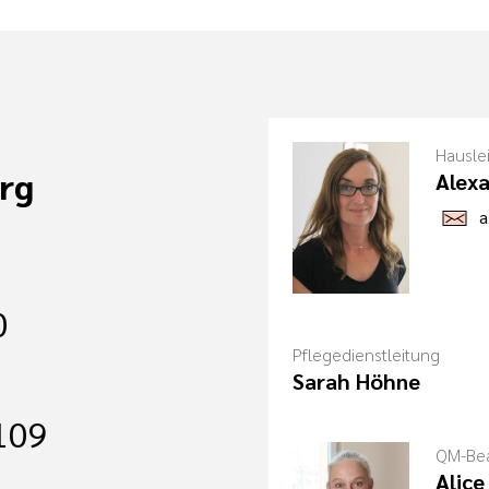
Hausle
rg
Alexa
a
0
Pflegedienstleitung
Sarah Höhne
-109
QM-Bea
Alice