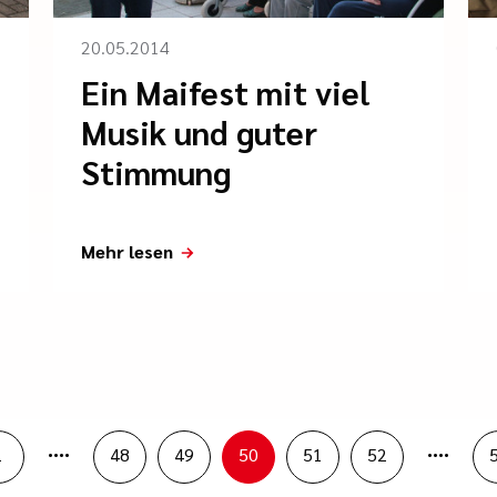
20.05.2014
Ein Maifest mit viel
Musik und guter
Stimmung
Mehr lesen
....
....
1
48
49
50
51
52