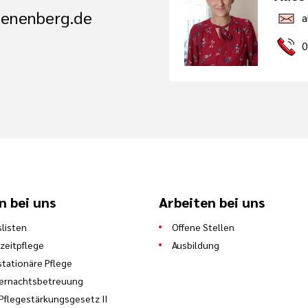
oenenberg.de
a
0
n bei uns
Arbeiten bei uns
slisten
Offene Stellen
zeitpflege
Ausbildung
stationäre Pflege
ternachtsbetreuung
Pflegestärkungsgesetz II