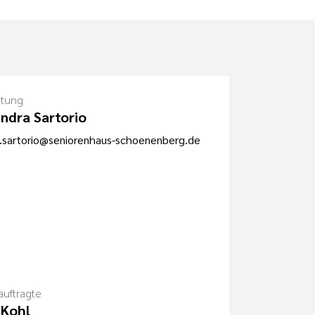
itung
ndra Sartorio
.sartorio@seniorenhaus-schoenenberg.de
uftragte
 Kohl