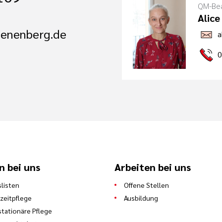
QM-Bea
Alice
oenenberg.de
a
0
n bei uns
Arbeiten bei uns
slisten
Offene Stellen
zeitpflege
Ausbildung
stationäre Pflege