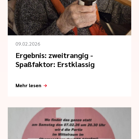
nagement
tlinien
09.02.2026
Ergebnis: zweitrangig -
i der cts
Spaßfaktor: Erstklassig
Mehr lesen