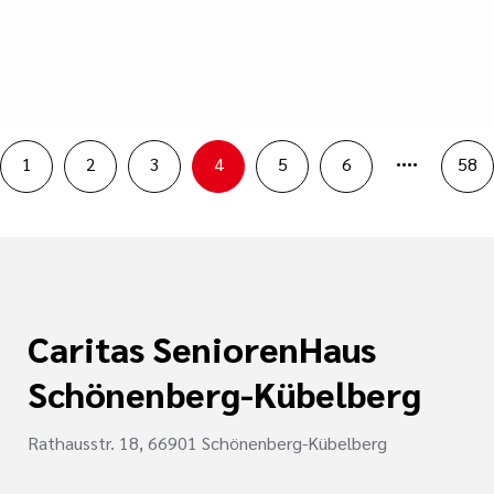
....
1
2
3
4
5
6
58
Caritas SeniorenHaus
Schönenberg-Kübelberg
Rathausstr. 18, 66901 Schönenberg-Kübelberg