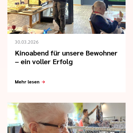
nagement
tlinien
30.03.2026
Kinoabend für unsere Bewohner
i der cts
– ein voller Erfolg
Mehr lesen