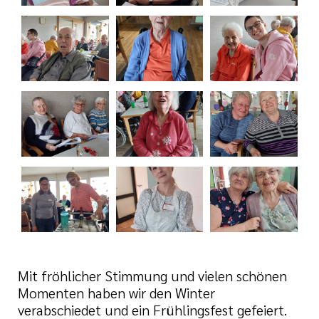
nagement
tlinien
i der cts
Mit fröhlicher Stimmung und vielen schönen
Momenten haben wir den Winter
verabschiedet und ein Frühlingsfest gefeiert.